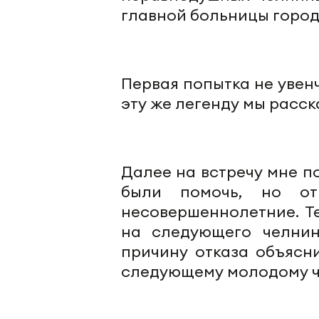
главной больницы город
Первая попытка не увен
эту же легенду мы расск
Далее
на встречу
мне по
были помочь, но от
несовершеннолетние. Т
на следующего челнин
причину отказа объясн
следующему молодому че