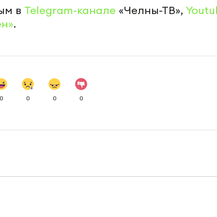
ым в
Telegram-канале
«Челны-ТВ»,
Youtu
ен»
.
0
0
0
0