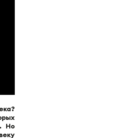
ека?
орых
. Но
веку