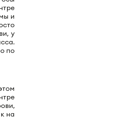
нтре
мы и
осто
и, у
асса
.
го по
этом
нтре
ови,
ак на