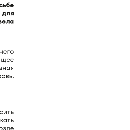
сьбе
 для
вела
него
ящее
зная
овь,
сить
кать
озле