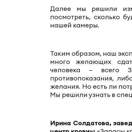
Далее мы решили изм
посмотреть, сколько б
нашей камеры.
Таким образом, наш эксп
много желающих сдат
человека – всего 
противопоказания, либ
желания. Но есть ли по
Мы решили узнать в спе
Ирина Солдатова, зав
центр крови»:
«Запасы ко