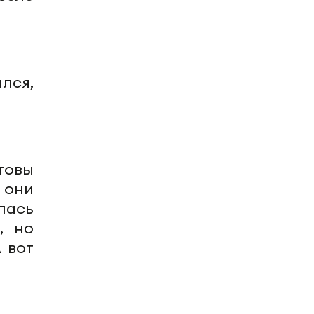
лся,
товы
 они
лась
, но
 вот