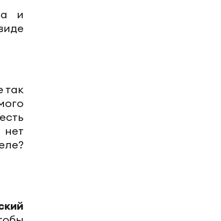
та и
виде
е так
мого
есть
 нет
еле?
ский
чтобы