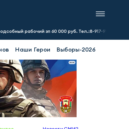
абочий зп 60 000 руб. Тел.:8-917-913-20-71
Предприят
нов
Наши Герои
Выборы-2026
видео
Новости СМИ2