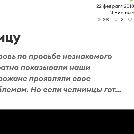
22 февраля 2018
3 мин на 
0
540
мцу
ровь по просьбе незнакомого
ратно показывали наши
орожане проявляли свое
емам. Но если челнинцы гот...