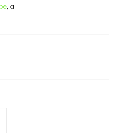
be
, а