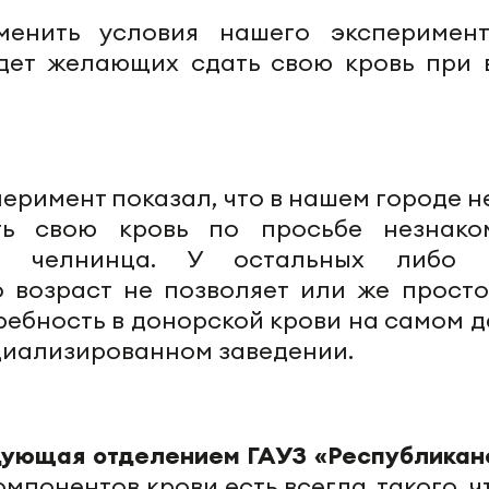
енить условия нашего эксперимен
удет желающих сдать свою кровь при 
еримент показал, что в нашем городе н
ь свою кровь по просьбе незнако
3 челнинца. У остальных либо 
о возраст не позволяет или же просто
требность в донорской крови на самом д
циализированном заведении.
едующая отделением
ГАУЗ
«Республикан
мпонентов крови есть всегда, такого, 