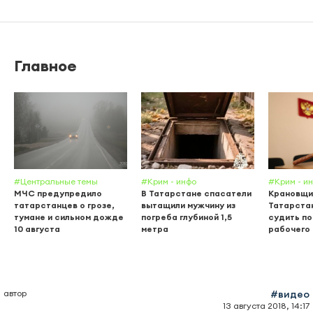
Главное
#Центральные темы
#Крим - инфо
#Крим - и
МЧС предупредило
В Татарстане спасатели
Крановщи
татарстанцев о грозе,
вытащили мужчину из
Татарста
тумане и сильном дожде
погреба глубиной 1,5
судить по
10 августа
метра
рабочего
автор
#видео
13 августа 2018, 14:17