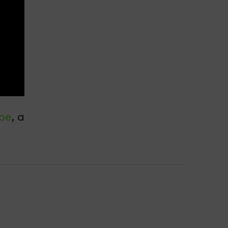
be
, а