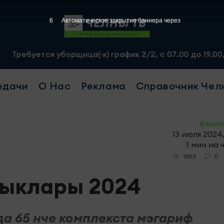
4
Автоматическое закрытие баннера через
ся уборщица(-к) график 2/2, с 07.00 до 19.00, смена - 
едачи
О Нас
Реклама
Справочник Чел
#янал
13 июля 2024,
1 мин на 
0
1503
лыклары 2024
а 65 нче комплекста мэгариф