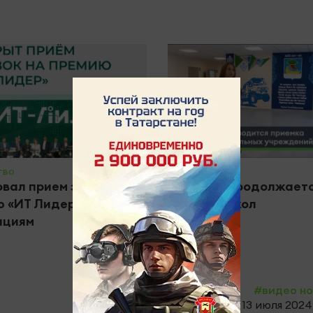
тво
#Общество
вал прием заявок на
В Челнах продолжает
 «ИТ Лидер» по 12
приемка школ
ациям
#видео н
13 июля 2024