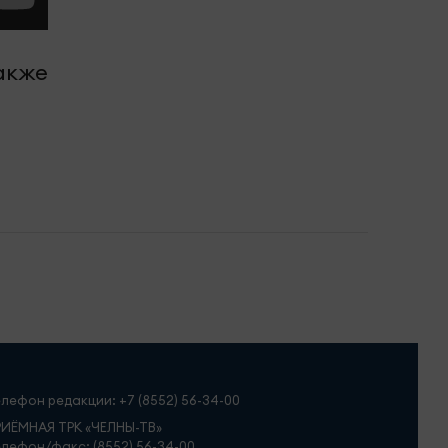
также
елефон редакции:
+7 (8552) 56-34-00
РИЁМНАЯ ТРК «ЧЕЛНЫ-ТВ»
лефон/факс: (8552) 56-34-00