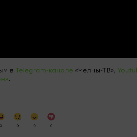
ым в
Telegram-канале
«Челны-ТВ»,
Youtu
ен»
.
0
0
0
0