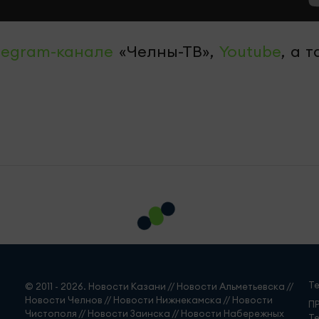
legram-канале
«Челны-ТВ»,
Youtube
, а 
Т
© 2011 - 2026. Новости Казани // Новости Альметьевска //
Новости Челнов // Новости Нижнекамска // Новости
П
Чистополя // Новости Заинска // Новости Набережных
Те