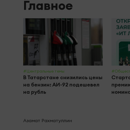
Главное
#Центральные темы
#Общес
В Татарстане снизились цены
Старто
на бензин: АИ-92 подешевел
премию
на рубль
номин
Азамат Рахматуллин