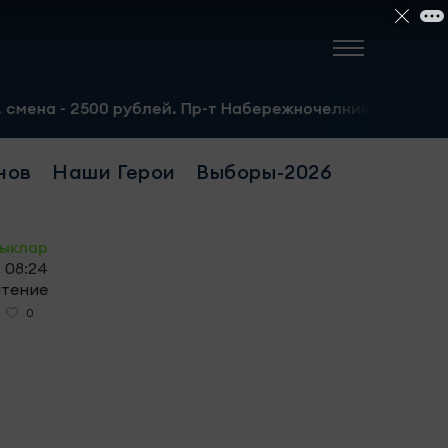
2500 рублей. Пр-т Набережночелнинский, 13а. Тел.: 8-951
нов
Наши Герои
Выборы-2026
ыклар
 08:24
чтение
0