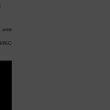
С
 нче
РИКС