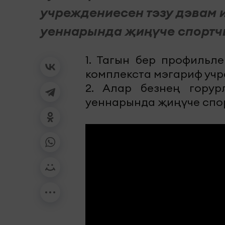
учреждениесен тэзу дэвам 
уеннарында җиңүче спортч
1. Тагын бер профильл
комплекста мэгариф учр
2. Алар безнең горур
уеннарында җиңүче спор