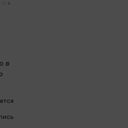
0
о в
о
ется
лись