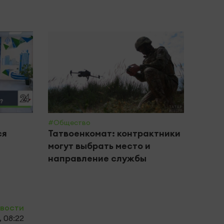
#Общество
#ДТП
ся
Татвоенкомат: контрактники
13-л
могут выбрать место и
питб
направление службы
легк
овости
, 08:22