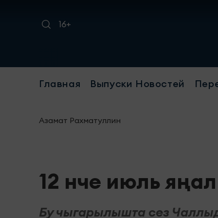
16+
Требует
Главная
Выпуски Новостей
Пер
Азамат Рахматуллин
12 нче июль яңа
Бу чыгарылышта сез Чаллыд