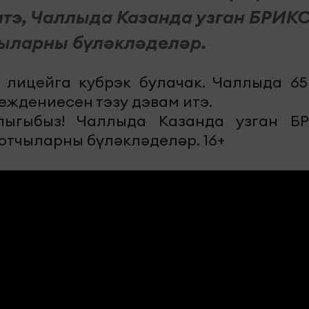
итэ, Чаллыда Казанда узган БРИК
ыларны бүләкләделәр.
е лицейга кубрэк булачак. Чаллыда 65
еждениесен тэзу дэвам итэ.
лыгыбыз! Чаллыда Казанда узган Б
тчыларны бүләкләделәр. 16+