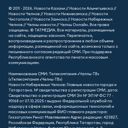
© 2011 - 2026. Новости Казани // Новости Альметьевска //
Новости Челнов // Новости Нижнекамска // Новости
Чистополя // Новости Заинска // Новости Набережных
Челнов // Челны новости // Челны Онлайн. Все права
защищены. © ТАТМЕДИА. Все материалы, размещенные
на сайте, защищены законом. Перепечатка,
воспроизведение и распространение в любом объеме
информации, размещенной на сайте, возможна только с
письменного согласия редакций СМИ. При поддержке
Республиканского агентства по печати и массовым
коммуникациям.
Наименование СМИ: Телекомпания «Чаллы-ТВ»
(«Телекомпания «Челны-ТВ»)
Новости Набережных Челнов: Главные новости города и
Татарстана. № свидетельства о регистрации СМИ, дата:
Свидетельство о регистрации СМИ Эл № ЭЛ № ФС 77 -
90168 от 07.10.2025 г выдано Федеральной службой по
надзору в сфере связи, информационных технологий и
массовых коммуникаций ФИО главного редактора:
Гиззатуллин Ренат Мавлявиевич Адрес редакции: 423827,
Российская Федерация, Республика Татарстан, город
Набережные Челны, бульвар Юных ленинцев, д. 9.