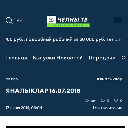
16+
 руб., подсобный рабочий зп 60 000 руб. Тел.:8-917-91
Главная
Выпуски Новостей
Передачи
О 
автор
#яналыклар
ЯНАЛЫКЛАР 16.07.2018
0
0
619
17 июля 2018, 08:04
1 мин на чтение