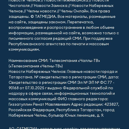
Новости Челнов // Новости Нижнекамска // Новости
Чистополя // Новости Заинска // Новости Набережных
Челнов // Челны новости // Челны Онлайн. Все права
защищены. © ТАТМЕДИА. Все материалы, размещенные
на сайте, защищены законом. Перепечатка,
воспроизведение и распространение в любом объеме
информации, размещенной на сайте, возможна только с
письменного согласия редакций СМИ. При поддержке
Республиканского агентства по печати и массовым
коммуникациям.
Наименование СМИ: Телекомпания «Чаллы-ТВ»
(«Телекомпания «Челны-ТВ»)
Новости Набережных Челнов: Главные новости города и
Татарстана. № свидетельства о регистрации СМИ, дата:
Свидетельство о регистрации СМИ Эл № ЭЛ № ФС 77 -
90168 от 07.10.2025 г выдано Федеральной службой по
надзору в сфере связи, информационных технологий и
массовых коммуникаций ФИО главного редактора:
Гиззатуллин Ренат Мавлявиевич Адрес редакции: 423827,
Российская Федерация, Республика Татарстан, город
Набережные Челны, бульвар Юных ленинцев, д. 9.
АО «ТАТМЕДИА» использует «cookie»
для персонализации