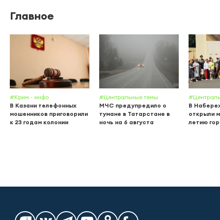
Главное
#Крим - инфо
#Центральные темы
#Централь
В Казани телефонных
МЧС предупредило о
В Набере
мошенников приговорили
тумане в Татарстане в
открыли м
к 23 годам колонии
ночь на 6 августа
летию го