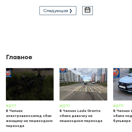
Следующая ❯
Главное
#ДТП
#ДТП
#ДТП
В Челнах
В Челнах Lada Granta
В Челнах 
электровелосипед сбил
сбила девочку на
сбила по
женщину на пешеходном
пешеходном переходе
бульваре
переходе