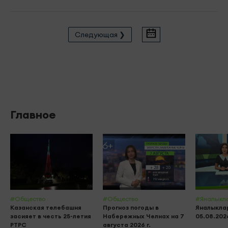
Следующая ❯
Главное
#Общество
#Общество
#Яналыкл
Казанская телебашня
Прогноз погоды в
Яналыклар
засияет в честь 25-летия
Набережных Челнах на 7
05.08.202
РТРС
августа 2026 г.