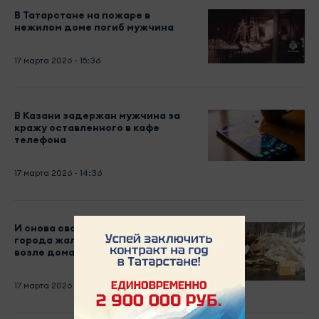
В Татарстане на пожаре в
нежилом доме погиб мужчина
17 марта 2026 - 15:36
В Казани задержан мужчина за
кражу оставленного в кафе
телефона
17 марта 2026 - 14:36
И снова свалка: жители Нового
города жалуются на свалку
возле дома 4/18
17 марта 2026 - 14:09