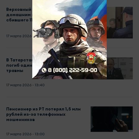
Верховный суд РТ оставил под
домашним арестом таксиста,
сбившего 11 человек
17 марта 2026 - 14:03
В Татарстане с начала года в ДТП
погиб один ребенок, 45 получили
травмы
17 марта 2026 - 13:40
Пенсионер из РТ потерял 1,5 млн
рублей из-за телефонных
мошенников
17 марта 2026 - 13:00