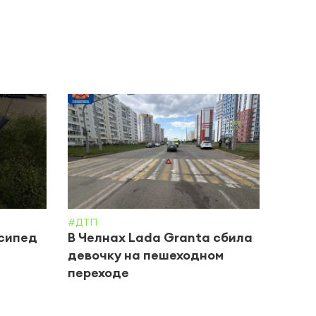
#ДТП
#ДТП
осипед
В Челнах Lada Granta сбила
В Че
девочку на пешеходном
подр
переходе
Каси