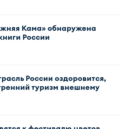
ижняя Кама» обнаружена
книги России
трасль России оздоровится,
тренний туризм внешнему
вятся к фестивалю цветов