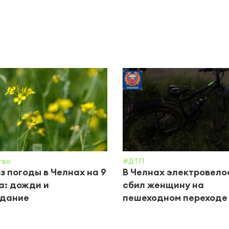
тво
#ДТП
з погоды в Челнах на 9
В Челнах электровел
а: дожди и
сбил женщину на
одание
пешеходном переходе