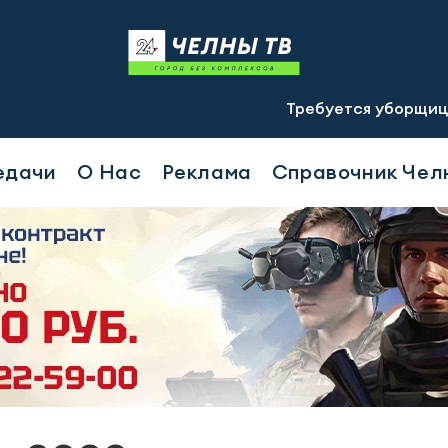
Требуется уборщица(-к) график
едачи
О Нас
Реклама
Справочник Чел