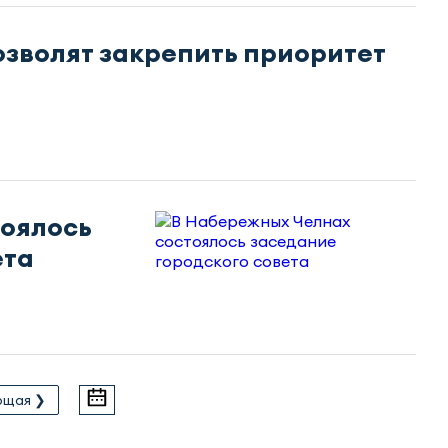
озволят закрепить приоритет
оялось
ета
ющая ❯