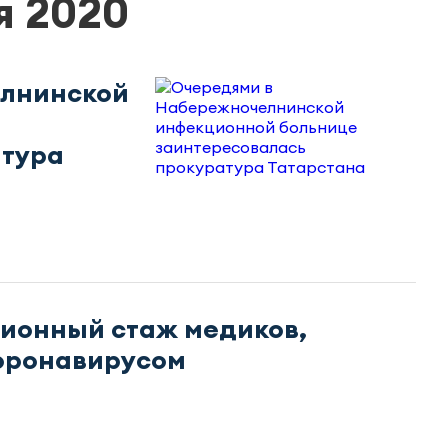
я 2020
елнинской
атура
сионный стаж медиков,
оронавирусом