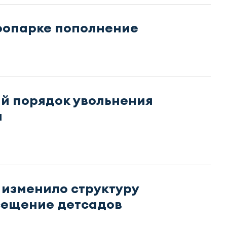
оопарке пополнение
ый порядок увольнения
и
 изменило структуру
сещение детсадов